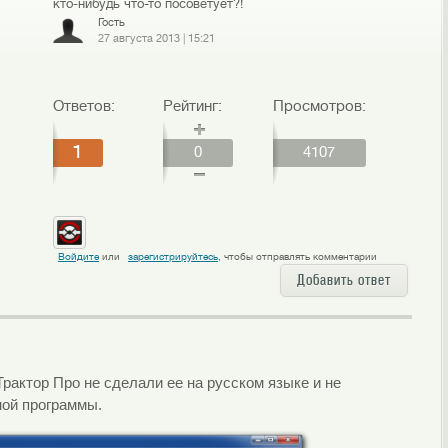
кто-нибудь что-то посоветует?!
Гость
27 августа 2013
|
15:21
Ответов:
Рейтинг:
Просмотров:
1
0
4107
Войдите
или
зарегистрируйтесь
, чтобы отправлять комментарии
Добавить ответ
рактор Про не сделали ее на русском языке и не
ной программы.