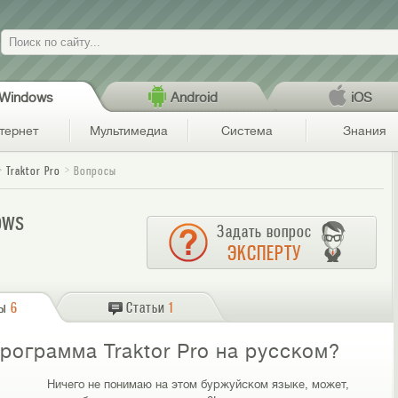
Поиск
Windows
Android
iOS
тернет
Мультимедиа
Система
Знания
Traktor Pro
Вопросы
ows
Задать вопрос
ЭКСПЕРТУ
сы
6
Статьи
1
программа Traktor Pro на русском?
Ничего не понимаю на этом буржуйском языке, может,