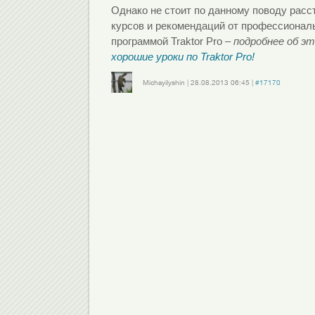
Однако не стоит по данному поводу рас
курсов и рекомендаций от профессиональ
программой Traktor Pro –
подробнее об э
хорошие
уроки по Traktor Pro!
Michayilyshin
|
28.08.2013
06:45
|
#17170
Войдите
или
зарегистрируйтесь
, чтобы отправлять комментарии