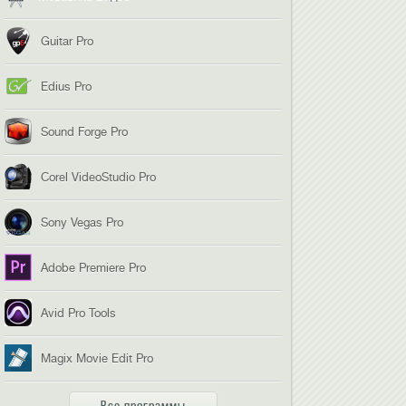
Guitar Pro
Edius Pro
Sound Forge Pro
Corel VideoStudio Pro
Sony Vegas Pro
Adobe Premiere Pro
Avid Pro Tools
Magix Movie Edit Pro