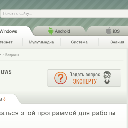
Поиск
Windows
Android
iOS
тернет
Мультимедиа
Система
Знания
r
Вопросы
dows
Задать вопрос
ЭКСПЕРТУ
сы
8
оваться этой программой для работы