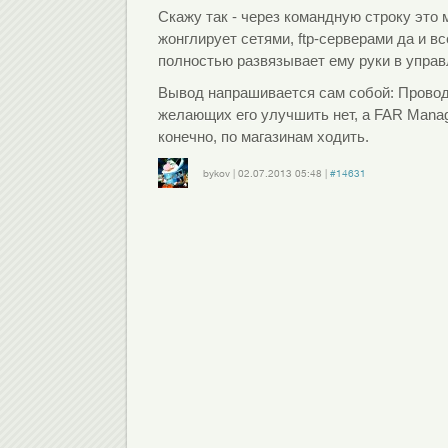
Скажу так - через командную строку это 
жонглирует сетями, ftp-серверами да и 
полностью развязывает ему руки в упра
Вывод напрашивается сам собой: Проводн
желающих его улучшить нет, а FAR Manag
конечно, по магазинам ходить.
bykov
|
02.07.2013
05:48
|
#14631
Войдите
или
зарегистрируйтесь
, чтобы отправлять комментарии