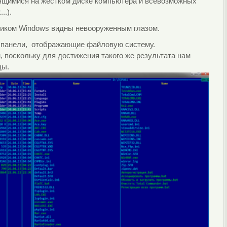
ящимися на жестком диске компьютера и всевозможных
..).
иком Windows видны невооруженным глазом.
две панели, отображающие файловую систему.
 поскольку для достижения такого же результата нам
ды.