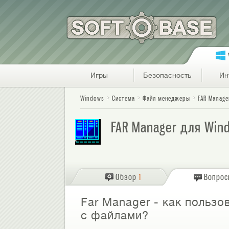
Игры
Безопасность
Ин
Windows
Система
Файл менеджеры
FAR Manage
FAR Manager для Win
Обзор
1
Вопро
Far Manager - как польз
с файлами?