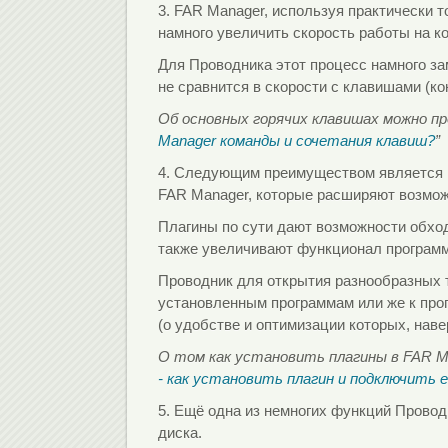
3. FAR Manager, используя практически т
намного увеличить скорость работы на к
Для Проводника этот процесс намного за
не сравнится в скорости с клавишами (к
Об основных горячих клавишах можно пр
Manager команды и сочетания клавиш?
”
4. Следующим преимуществом является в
FAR Manager, которые расширяют возмож
Плагины по сути дают возможности обход
также увеличивают функционал программ
Проводник для открытия разнообразных 
установленным программам или же к про
(о удобстве и оптимизации которых, нав
О том как установить плагины в FAR M
- как установить плагин и подключить 
5. Ещё одна из немногих функций Провод
диска.