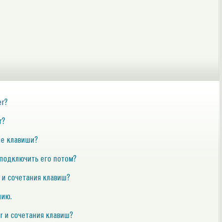
er?
r?
чие клавиши?
и подключить его потом?
ы и сочетания клавиш?
нию.
r и сочетания клавиш?