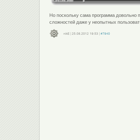
Но поскольку сама программа довольно п
сложностей даже у неопытных пользоват
nikE
|
25.08.2012
19:53
|
#7940
Войдите
или
зарегистрируйтесь
, чтобы отправлять комментарии