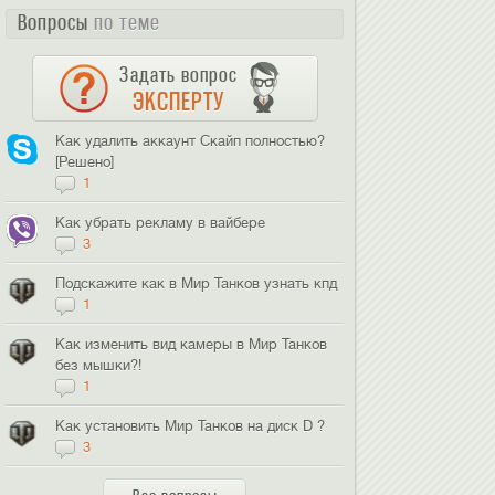
Вопросы
по теме
Задать вопрос
ЭКСПЕРТУ
Как удалить аккаунт Скайп полностью?
[Решено]
1
Как убрать рекламу в вайбере
3
Подскажите как в Мир Танков узнать кпд
1
Как изменить вид камеры в Мир Танков
без мышки?!
1
Как установить Мир Танков на диск D ?
3