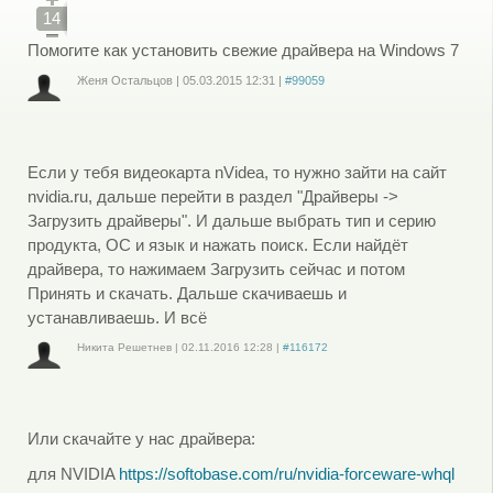
14
Помогите как установить свежие драйвера на Windows 7
Женя Остальцов
|
05.03.2015
12:31
|
#99059
Войдите
или
зарегистрируйтесь
, чтобы отправлять комментарии
Если у тебя видеокарта nVidea, то нужно зайти на сайт
nvidia.ru, дальше перейти в раздел "Драйверы ->
Загрузить драйверы". И дальше выбрать тип и серию
продукта, ОС и язык и нажать поиск. Если найдёт
драйвера, то нажимаем Загрузить сейчас и потом
Принять и скачать. Дальше скачиваешь и
устанавливаешь. И всё
Никита Решетнев
|
02.11.2016
12:28
|
#116172
Войдите
или
зарегистрируйтесь
, чтобы отправлять комментарии
Или скачайте у нас драйвера:
для NVIDIA
https://softobase.com/ru/nvidia-forceware-whql