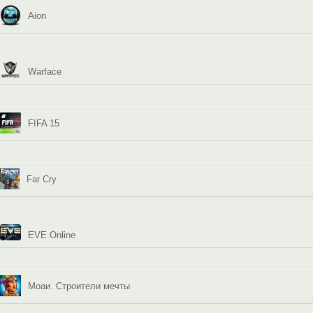
Aion
Warface
FIFA 15
Far Cry
EVE Online
Моаи. Строители мечты