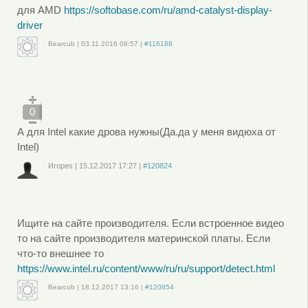
для AMD
https://softobase.com/ru/amd-catalyst-display-
driver
Bearcub
|
03.11.2016
08:57
|
#116188
Войдите
или
зарегистрируйтесь
, чтобы отправлять комментарии
0
А для Intel какие дрова нужны(Да.да у меня видюха от
Intel)
Игорes
|
15.12.2017
17:27
|
#120824
Войдите
или
зарегистрируйтесь
, чтобы отправлять комментарии
Ищите на сайте производителя. Если встроенное видео
то на сайте производителя материнской платы. Если
что-то внешнее то
https://www.intel.ru/content/www/ru/ru/support/detect.html
Bearcub
|
18.12.2017
13:16
|
#120854
Войдите
или