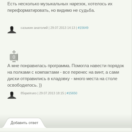
Есть несколько музыкальных нарезок, хотелось их
переформатировать, но видимо не судьба.
сазыкин анатолий
|
29.07.2013
14:13
|
#15649
Войдите
или
зарегистрируйтесь
, чтобы отправлять комментарии
0
А мне понравилась программа. Помогла навести порядок
на полками с компактами - все перенес на винт, а сами
диски отправились в кладовку - много места на столе
освободилось. ))
85qaeirueo
|
29.07.2013
18:15
|
#15650
Войдите
или
зарегистрируйтесь
, чтобы отправлять комментарии
Добавить ответ