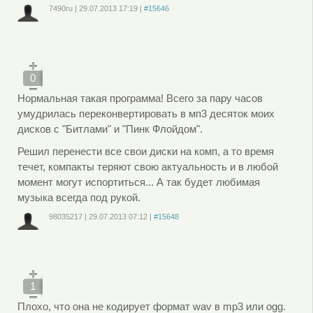
7490ru
|
29.07.2013
17:19
|
#15646
Войдите
или
зарегистрируйтесь
, чтобы отправлять комментарии
0
Нормальная такая программа! Всего за пару часов
умудрилась переконвертировать в мп3 десяток моих
дисков с "Битлами" и "Пинк Флойдом".
Решил перенести все свои диски на комп, а то время
течет, компакты теряют свою актуальность и в любой
момент могут испортиться... А так будет любимая
музыка всегда под рукой.
98035217
|
29.07.2013
07:12
|
#15648
Войдите
или
зарегистрируйтесь
, чтобы отправлять комментарии
1
Плохо, что она не кодирует формат wav в mp3 или ogg.