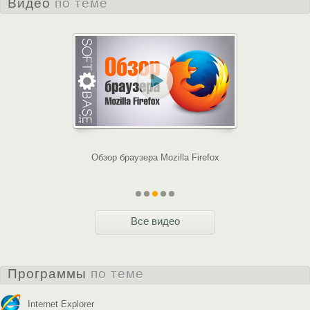
Видео
по теме
ом Opera
Обзор браузера Mozilla Firefox
Что делать, 
к
Все видео
Программы
по теме
Internet Explorer