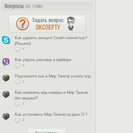
Вопросы
по теме
Задать вопрос
ЭКСПЕРТУ
Как удалить аккаунт Скайп полностью?
[Решено]
1
Как убрать рекламу в вайбере
3
Подскажите как в Мир Танков узнать кпд
1
Как изменить вид камеры в Мир Танков
без мышки?!
1
Как установить Мир Танков на диск D ?
3