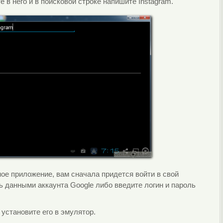
 в него и в поисковой строке напишите Instagram.
нное приложение, вам сначала придется войти в свой
сь данными аккаунта Google либо введите логин и пароль
установите его в эмулятор.