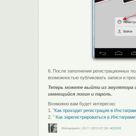
6. После заполнения регистрационных пол
возможностью публиковать записи и про
Теперь можете выйти из эмулятора и
имеющийся логин и пароль.
Возможно вам будет интересно:
1. "
Как проходит регистрация в Инстаграм
2. "
Как зарегистрироваться в Инстаграме
Michayilyshin
|
25.11.2013
07:29
|
#22205
Войдите