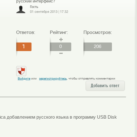
русский интерфейс?
Гость
01 сентября 2013
|
17:32
Ответов:
Рейтинг:
Просмотров:
1
0
206
Войдите
или
зарегистрируйтесь
, чтобы отправлять комментарии
Добавить ответ
са добавлением русского языка в программу USB Disk