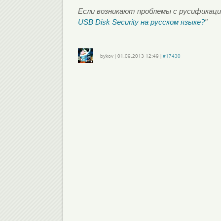
Если возникают проблемы с русификаци
USB Disk Security на русском языке?
"
bykov
|
01.09.2013
12:49
|
#17430
Войдите
или
зарегистрируйтесь
, чтобы отправлять комментарии