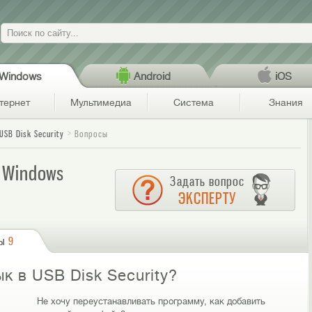
Поиск
Windows
Android
iOS
тернет
Мультимедиа
Система
Знания
USB Disk Security
Вопросы
я Windows
Задать вопрос
ЭКСПЕРТУ
сы
9
к в USB Disk Security?
Не хочу переустанавливать программу, как добавить