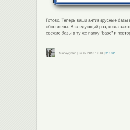
Готово. Теперь ваши антивирусные базы 
обновлены. В следующий раз, когда захо
свежие базы в ту же папку “base” и повт
Michayilyshin
|
05.07.2013
10:48
|
#14781
Войдите
или
зарегистрируйтесь
, чтобы отправлять комментарии