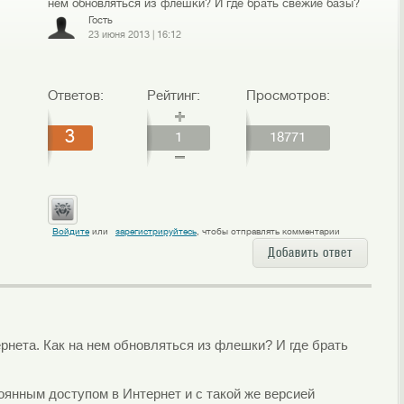
нем обновляться из флешки? И где брать свежие базы?
Гость
23 июня 2013
|
16:12
Ответов:
Рейтинг:
Просмотров:
3
1
18771
Войдите
или
зарегистрируйтесь
, чтобы отправлять комментарии
Добавить ответ
рнета. Как на нем обновляться из флешки? И где брать
янным доступом в Интернет и с такой же версией