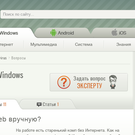
Поиск
Windows
Android
iOS
тернет
Мультимедиа
Система
Знания
virus
Вопросы
 Windows
Задать вопрос
ЭКСПЕРТУ
ы
11
Статьи
1
eb вручную?
На работе есть старенький комп без Интернета. Как на