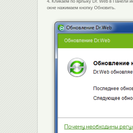
4. Кликаем по ярлыку Dr. Web в Панели 
окне нажимаем кнопку Обновить.