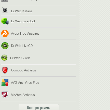
Dr.Web Katana
Dr Web LiveUSB
Avast Free Antivirus
Dr.Web LiveCD
Dr.Web CureIt
Comodo Antivirus
AVG Anti-Virus Free
McAfee Antivirus
Все программы