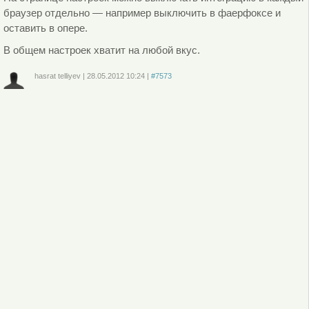
браузер отдельно — например выключить в фаерфоксе и
оставить в опере.
В общем настроек хватит на любой вкус.
hasrat telliyev
|
28.05.2012
10:24
|
#7573
Войдите
или
зарегистрируйтесь
, чтобы отправлять комментарии