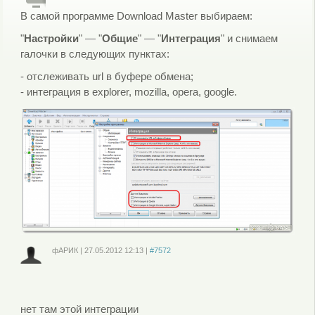
В самой программе Download Master выбираем:
"
Настройки
" — "
Общие
" — "
Интеграция
" и снимаем
галочки в следующих пунктах:
- отслеживать url в буфере обмена;
- интеграция в explorer, mozilla, opera, google.
фАРИК
|
27.05.2012
12:13
|
#7572
Войдите
или
зарегистрируйтесь
, чтобы отправлять комментарии
нет там этой интеграции