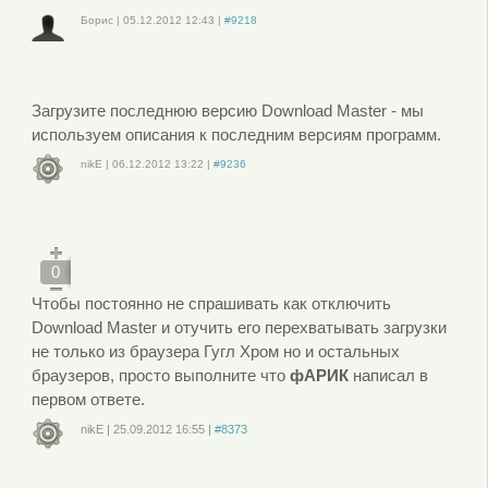
Борис
|
05.12.2012
12:43
|
#9218
Войдите
или
зарегистрируйтесь
, чтобы отправлять комментарии
Загрузите последнюю версию Download Master - мы
используем описания к последним версиям программ.
nikE
|
06.12.2012
13:22
|
#9236
Войдите
или
зарегистрируйтесь
, чтобы отправлять комментарии
0
Чтобы постоянно не спрашивать как отключить
Download Master и отучить его перехватывать загрузки
не только из браузера Гугл Хром но и остальных
браузеров, просто выполните что
фАРИК
написал в
первом ответе.
nikE
|
25.09.2012
16:55
|
#8373
Войдите
или
зарегистрируйтесь