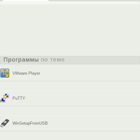
Программы
по теме
VMware Player
PuTTY
WinSetupFromUSB