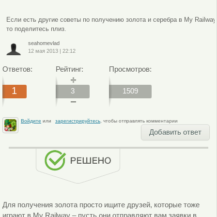
Если есть другие советы по получению золота и серебра в My Railway
то поделитесь плиз.
seahomevlad
12 мая 2013
|
22:12
Ответов:
Рейтинг:
Просмотров:
1
3
1509
Войдите
или
зарегистрируйтесь
, чтобы отправлять комментарии
Добавить ответ
Для получения золота просто ищите друзей, которые тоже
играют в My Railway – пусть они отправляют вам заявки в