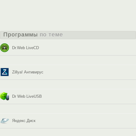
Программы
по теме
Dr.Web LiveCD
Zillya! Антивирус
Dr Web LiveUSB
Яндекс.Диск