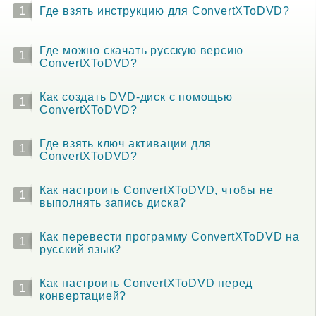
1
Где взять инструкцию для ConvertXToDVD?
Где можно скачать русскую версию
1
ConvertXToDVD?
Как создать DVD-диск с помощью
1
ConvertXToDVD?
Где взять ключ активации для
1
ConvertXToDVD?
Как настроить ConvertXToDVD, чтобы не
1
выполнять запись диска?
Как перевести программу ConvertXToDVD на
1
русский язык?
Как настроить ConvertXToDVD перед
1
конвертацией?