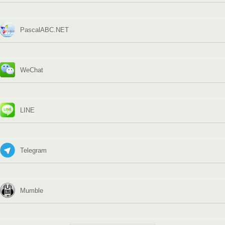
PascalABC.NET
WeChat
LINE
Telegram
Mumble