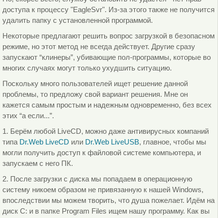
доступа к процессу "EagleSvr". Из-за этого также не получится
удалить папку с установленной программой.
Некоторые предлагают решить вопрос загрузкой в безопасном
режиме, но этот метод не всегда действует. Другие сразу
запускают “клинеры”, убивающие пол-программы, которые во
многих случаях могут только ухудшить ситуацию.
Поскольку много пользователей ищет решение данной
проблемы, то предложу свой вариант решения. Мне он
кажется самым простым и надежным одновременно, без всех
этих “а если...”.
1. Берём любой LiveCD, можно даже антивирусных компаний
типа
Dr.Web LiveCD
или
Dr.Web LiveUSB
, главное, чтобы мы
могли получить доступ к файловой системе компьютера, и
запускаем с него ПК.
2. После загрузки с диска мы попадаем в операционную
систему никоем образом не привязанную к нашей Windows,
впоследствии мы можем творить, что душа пожелает. Идём на
диск С: и в папке Program Files ищем нашу программу. Как вы