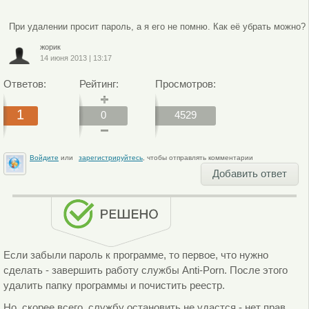
При удалении просит пароль, а я его не помню. Как её убрать можно?
жорик
14 июня 2013
|
13:17
Ответов:
Рейтинг:
Просмотров:
1
0
4529
Войдите
или
зарегистрируйтесь
, чтобы отправлять комментарии
Добавить ответ
Если забыли пароль к программе, то первое, что нужно
сделать - завершить работу службы Anti-Porn. После этого
удалить папку программы и почистить реестр.
Но, скорее всего, службу остановить не удастся - нет прав