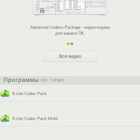
Advanced Codecs Package - видео-кодеки
Обзор 
для вашего ПК,
Все видео
Программы
по теме
K-Lite Codec Pack
K-Lite Codec Pack 64-bit