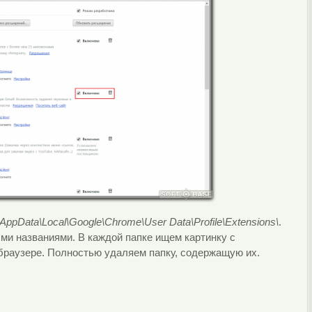
\AppData\Local\Google\Chrome\User Data\Profile\Extensions\
.
ми названиями. В каждой папке ищем картинку с
 браузере. Полностью удаляем папку, содержащую их.