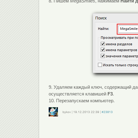
8. Пишем
MegaSmiles
, нажимаем
Найти 
9. Удаляем каждый ключ, содержащий да
осуществляется клавишей
F3
.
10. Перезапускаем компьютер.
bykov
|
19.12.2013
22:39
|
#23813
Войдите
или
зарегистрируйтесь
, чтобы отправлять комментарии