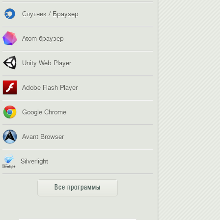
Спутник / Браузер
Atom браузер
Unity Web Player
Adobe Flash Player
Google Chrome
Avant Browser
Silverlight
Все программы