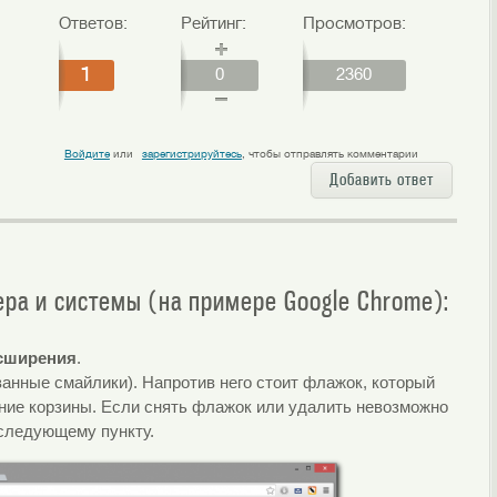
Ответов:
Рейтинг:
Просмотров:
1
0
2360
Войдите
или
зарегистрируйтесь
, чтобы отправлять комментарии
Добавить ответ
ера и системы (на примере Google Chrome):
асширения
.
ванные смайлики). Напротив него стоит флажок, который
ение корзины. Если снять флажок или удалить невозможно
 следующему пункту.