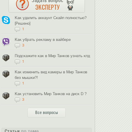
Задать вопрос
ЭКСПЕРТУ
Как удалить аккаунт Скайп полностью?
[Решено]
1
Как убрать рекламу в вайбере
3
Подскажите как в Мир Танков узнать кпд
1
Как изменить вид камеры в Мир Танков
без мышки?!
1
Как установить Мир Танков на диск D ?
3
Все вопросы
Статьи
по теме