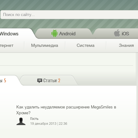
Поиск
Windows
Android
iOS
тернет
Мультимедиа
Система
Знания
сы
5
Статьи
2
Как удалить неудаляемое расширение MegaSmiles в
Хроме?
Гость
19 декабря 2013
|
22:36