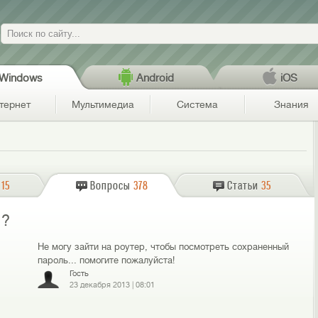
Поиск
Windows
Android
iOS
тернет
Мультимедиа
Система
Знания
15
Вопросы
378
Статьи
35
i?
Не могу зайти на роутер, чтобы посмотреть сохраненный
пароль... помогите пожалуйста!
Гость
23 декабря 2013
|
08:01