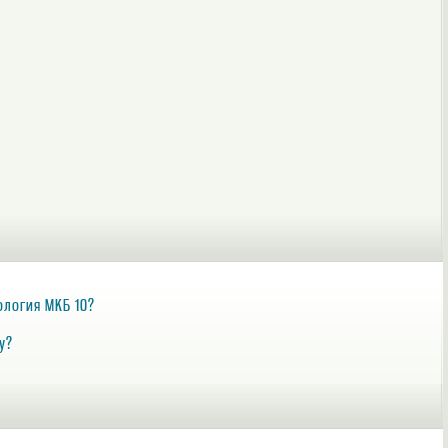
ология МКБ 10?
у?