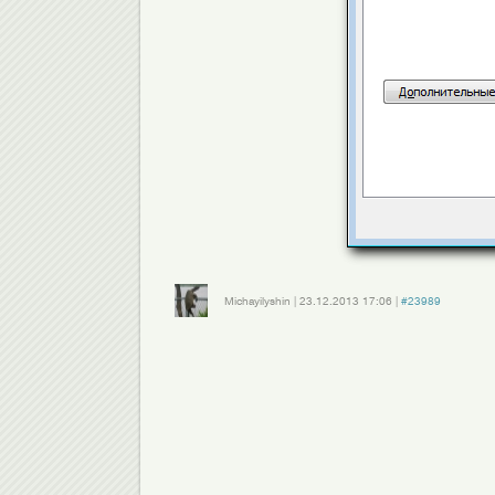
Michayilyshin
|
23.12.2013
17:06
|
#23989
Войдите
или
зарегистрируйтесь
, чтобы отправлять комментарии