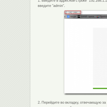
1. Введите в адресной строке "192.168.1.
введите "admin".
2. Перейдите во вкладку, отвечающую за 