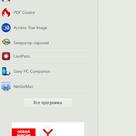
PDF Creator
Acronis True Image
Генератор паролей
LastPass
Sony PC Companion
NetSetMan
Все программы