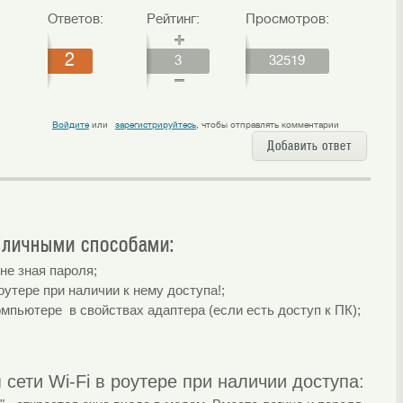
Ответов:
Рейтинг:
Просмотров:
2
3
32519
 с меню браузера Mozilla Firefox
Как установить ICQ?
Войдите
или
зарегистрируйтесь
, чтобы отправлять комментарии
Добавить ответ
азличными способами:
не зная пароля;
оутере при наличии к нему доступа!;
омпьютере в свойствах адаптера (если есть доступ к ПК);
сети Wi-Fi в роутере при наличии доступа: