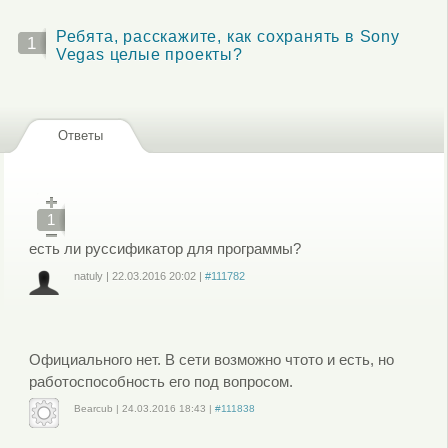
Ребята, расскажите, как сохранять в Sony
1
Vegas целые проекты?
Ответы
1
есть ли руссификатор для программы?
natuly
|
22.03.2016
20:02
|
#111782
Войдите
или
зарегистрируйтесь
, чтобы отправлять комментарии
Официального нет. В сети возможно чтото и есть, но
работоспособность его под вопросом.
Bearcub
|
24.03.2016
18:43
|
#111838
Войдите
или