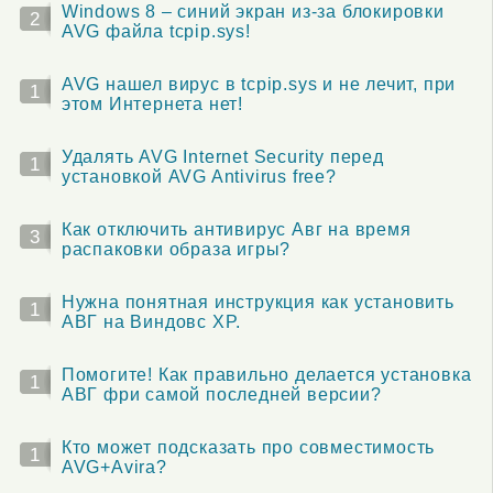
Windows 8 – синий экран из-за блокировки
2
AVG файла tcpip.sys!
AVG нашел вирус в tcpip.sys и не лечит, при
1
этом Интернета нет!
Удалять AVG Internet Security перед
1
установкой AVG Antivirus free?
Как отключить антивирус Авг на время
3
распаковки образа игры?
Нужна понятная инструкция как установить
1
АВГ на Виндовс XP.
Помогите! Как правильно делается установка
1
АВГ фри самой последней версии?
Кто может подсказать про совместимость
1
AVG+Avira?