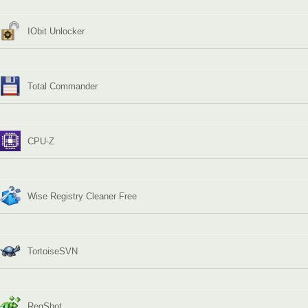
IObit Unlocker
Total Commander
CPU-Z
Wise Registry Cleaner Free
TortoiseSVN
RegShot