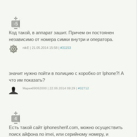
или
зарегистрируйтесь
, чтобы отправлять комментарии
-5
Код такой, в аппарат зашит. Причем он постоянен
независимо от номера симки внутри и оператора.
nikE
|
21.05.2014
15:58
|
#31153
Войдите
или
зарегистрируйтесь
, чтобы отправлять комментарии
значит нужно пойти в полицию с коробко от Iphone?! А
что им показать?
Мария09062000
|
22.06.2014
09:29
|
#32712
Войдите
или
зарегистрируйтесь
, чтобы отправлять комментарии
4
Есть такой сайт iphonesherif.com, можно осуществить
поиск айфона по imei, или серийному номеру, и