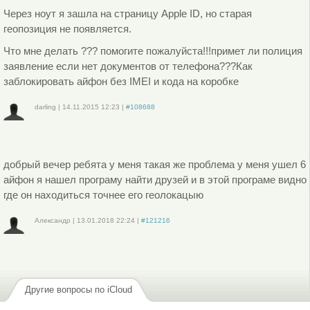
Через ноут я зашла на страницу Apple ID, но старая
геопозиция не появляется.
Что мне делать ??? помогите пожалуйста!!!примет ли полиция
заявление если нет документов от телефона???Как
заблокировать айфон без IMEI и кода на коробке
darling
|
14.11.2015
12:23
|
#108688
Войдите
или
зарегистрируйтесь
, чтобы отправлять комментарии
добрый вечер ребята у меня такая же проблема у меня ушел 6
айфон я нашел програму найти друзей и в этой програме видно
где он находиться точнее его геолокацыю
Александр
|
13.01.2018
22:24
|
#121216
Войдите
или
зарегистрируйтесь
, чтобы отправлять комментарии
Другие вопросы по iCloud