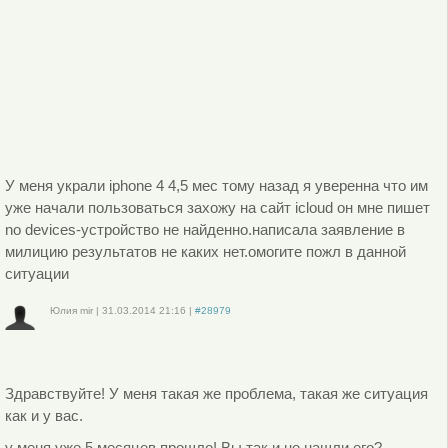
У меня украли iphone 4 4,5 мес тому назад я уверенна что им
уже начали пользоваться захожу на сайт icloud он мне пишет
no devices-устройство не найденно.написала заявление в
милицию результатов не каких нет.омогите пожл в данной
ситуации
Юлия mir
|
31.03.2014
21:16
|
#28979
Войдите
или
зарегистрируйтесь
, чтобы отправлять комментарии
Здравствуйте! У меня такая же проблема, такая же ситуация
как и у вас.
у меня уже 5 месяцев прошло! Вы так и не нашли его?