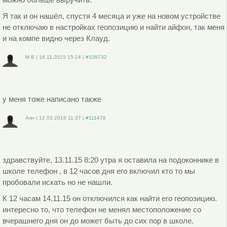
Я так и он нашёл, спустя 4 месяца и уже на новом устройстве
не отключаю в настройках геопозицию и найти айфон, так меня
и на компе видно через Клауд.
М В
|
16.11.2015
15:24
|
#108732
Войдите
или
зарегистрируйтесь
, чтобы отправлять комментарии
у меня тоже написано также
Аян
|
12.03.2016
11:37
|
#111476
Войдите
или
зарегистрируйтесь
, чтобы отправлять комментарии
здравствуйте, 13.11.15 8:20 утра я оставила на подоконнике в
школе телефон , в 12 часов дня его включил кто то мы
пробовали искать но не нашли.
К 12 часам 14.11.15 он отключился как найти его геопозицию.
интересно то, что телефон не менял местоположение со
вчерашнего дня он до может быть до сих пор в школе.