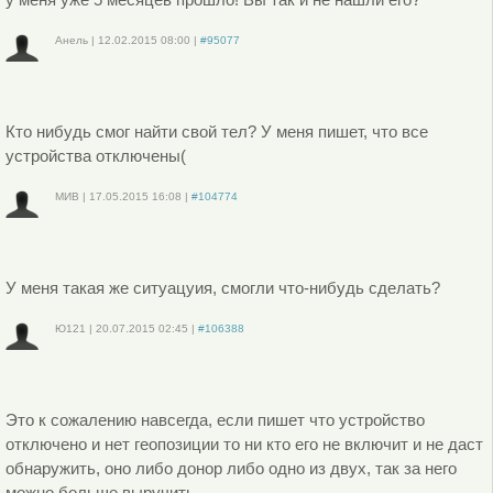
Анель
|
12.02.2015
08:00
|
#95077
Войдите
или
зарегистрируйтесь
, чтобы отправлять комментарии
Кто нибудь смог найти свой тел? У меня пишет, что все
устройства отключены(
МИВ
|
17.05.2015
16:08
|
#104774
Войдите
или
зарегистрируйтесь
, чтобы отправлять комментарии
У меня такая же ситуацуия, смогли что-нибудь сделать?
Ю121
|
20.07.2015
02:45
|
#106388
Войдите
или
зарегистрируйтесь
, чтобы отправлять комментарии
Это к сожалению навсегда, если пишет что устройство
отключено и нет геопозиции то ни кто его не включит и не даст
обнаружить, оно либо донор либо одно из двух, так за него
можно больше выручить.