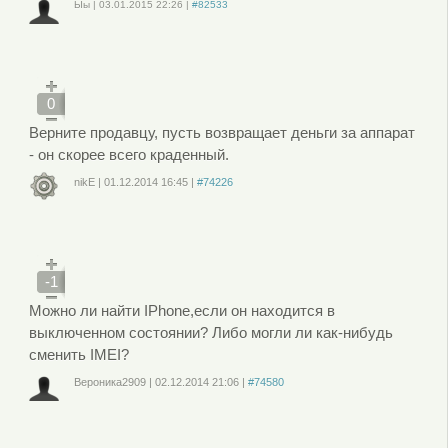
Ыы
|
03.01.2015
22:26
|
#82533
Войдите
или
зарегистрируйтесь
, чтобы отправлять комментарии
0
Верните продавцу, пусть возвращает деньги за аппарат
- он скорее всего краденный.
nikE
|
01.12.2014
16:45
|
#74226
Войдите
или
зарегистрируйтесь
, чтобы отправлять комментарии
-1
Можно ли найти IPhone,если он находится в
выключенном состоянии? Либо могли ли как-нибудь
сменить IMEI?
Вероника2909
|
02.12.2014
21:06
|
#74580
Войдите
или
зарегистрируйтесь
, чтобы отправлять комментарии