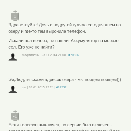
зарегистрируйтесь
, чтобы отправлять комментарии
1
Здравствуйте! Дочь с подругой гуляла сегодня днем по
озеру и где-то там выронила телефон.
Искали пол вечера, не нашли. Аккумулятор на морозе
сел. Его уже не найти?
Людмила96
|
23.11.2014
21:00
|
#70826
Войдите
или
зарегистрируйтесь
, чтобы отправлять комментарии
Эй,Люд,ты скажи адресок озера - мы пойдём поищем)))
Ыы
|
03.01.2015
22:24
|
#82532
Войдите
или
зарегистрируйтесь
, чтобы отправлять комментарии
-1
Если телефон выключен, но сервис был включен -