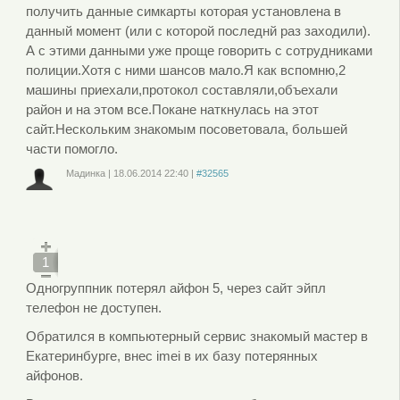
получить данные симкарты которая установлена в
данный момент (или с которой последнй раз заходили).
А с этими данными уже проще говорить с сотрудниками
полиции.Хотя с ними шансов мало.Я как вспомню,2
машины приехали,протокол составляли,объехали
район и на этом все.Покане наткнулась на этот
сайт.Нескольким знакомым посоветовала, большей
части помогло.
Мадинка
|
18.06.2014
22:40
|
#32565
Войдите
или
зарегистрируйтесь
, чтобы отправлять комментарии
1
Одногруппник потерял айфон 5, через сайт эйпл
телефон не доступен.
Обратился в компьютерный сервис знакомый мастер в
Екатеринбурге, внес imei в их базу потерянных
айфонов.