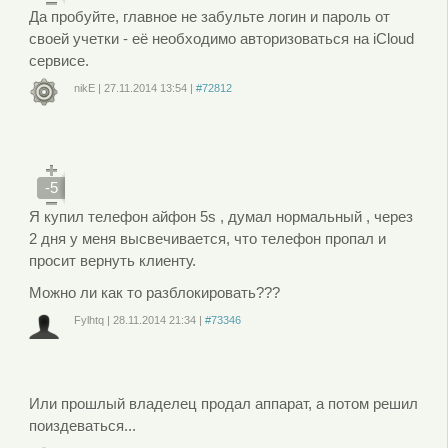
Да пробуйте, главное не забульте логин и пароль от
своей учетки - её необходимо авторизоваться на iCloud
сервисе.
nikE
|
27.11.2014
13:54
|
#72812
Войдите
или
зарегистрируйтесь
, чтобы отправлять комментарии
-5
Я купил телефон айфон 5s , думал нормальный , через
2 дня у меня высвечивается, что телефон пропал и
просит вернуть клиенту.
Можно ли как то разблокировать???
Fylhtq
|
28.11.2014
21:34
|
#73346
Войдите
или
зарегистрируйтесь
, чтобы отправлять комментарии
Или прошлый владелец продал аппарат, а потом решил
поиздеваться...