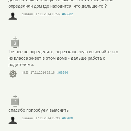
определили дом где находится, что дальше-то ?
ашатан
|
17.11.2014
13:56
|
#66282
Войдите
или
зарегистрируйтесь
, чтобы отправлять комментарии
3
Точнее не определите, через классную выясняйте кто
из класса живет в этом доме - дальше работа с
родителями.
nikE
|
17.11.2014
15:18
|
#66294
Войдите
или
зарегистрируйтесь
, чтобы отправлять комментарии
-1
спасибо попробуем выяснить
ашатан
|
17.11.2014
19:33
|
#66408
Войдите
или