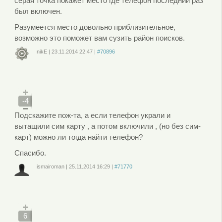
серая точка покажет место где телефон последний раз
был включен.
Разумеется место довольно приблизительное,
возможно это поможет вам сузить район поисков.
nikE
|
23.11.2014
22:47
|
#70896
Войдите
или
зарегистрируйтесь
, чтобы отправлять комментарии
-4
Подскажите пож-та, а если телефон украли и
вытащили сим карту , а потом включили , (но без сим-
карт) можно ли тогда найти телефон?
Спасибо.
ismairoman
|
25.11.2014
16:29
|
#71770
Войдите
или
зарегистрируйтесь
, чтобы отправлять комментарии
6