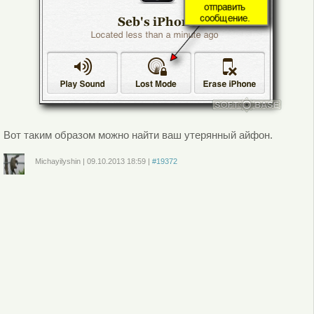
Вот таким образом можно найти ваш утерянный айфон.
Michayilyshin
|
09.10.2013
18:59
|
#19372
Войдите
или
зарегистрируйтесь
, чтобы отправлять комментарии