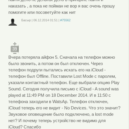
наказать , а пока не пойман не вор я вас очень прошу
помогите или посоветуйте как нит
Басыр
|
06.12.2014
01:51
|
#75562
Войдите
или
зарегистрируйтесь
, чтобы отправлять комментарии
39
Вчера потеряла айфон 5. Сначала на телефон можно
было звонить, а потом он был отключен. Через
телефон подруги пытались искать его на iCloud -
телефон был Offline. Поставили Lost Mode с паролем,
указали контактный телефон. Еще выбрали опцию Play
Sound. Сегодня получила письмо с iCloud - A sound was
played at 11:49 PM on 18 December 2014. И в 11:50 с
телефона заходили в WatsAp. Телефон отключен,
iCloud теперь его не видит - No Devices. Что это значит?
Звуковое оповещение было подключено, а lost mode
нет? И почему теперь устройство не видимо для
iCloud? Спасибо