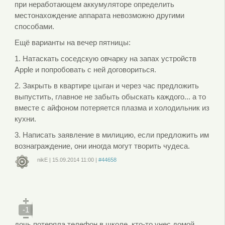
при неработающем аккумуляторе определить
местонахождение аппарата невозможно другими
способами.
Ещё варианты на вечер пятницы:
1. Натаскать соседскую овчарку на запах устройств
Apple и попробовать с ней договориться.
2. Закрыть в квартире цыган и через час предложить
выпустить, главное не забыть обыскать каждого... а то
вместе с айфоном потеряется плазма и холодильник из
кухни.
3. Написать заявление в милицию, если предложить им
вознаграждение, они иногда могут творить чудеса.
nikE
|
15.09.2014
11:00
|
#44658
Войдите
или
зарегистрируйтесь
, чтобы отправлять комментарии
-1
дочь потеряла телефон в школе ,кто-то унес домой