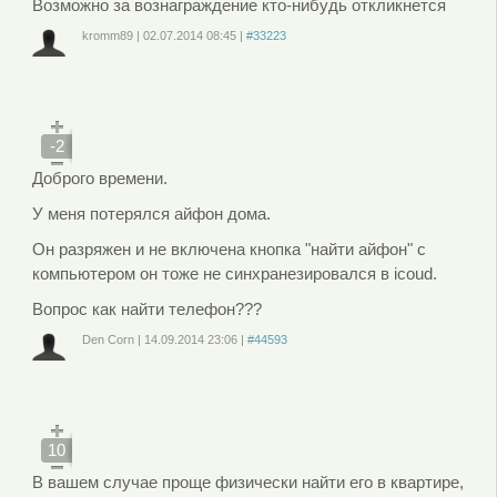
Возможно за вознаграждение кто-нибудь откликнется
kromm89
|
02.07.2014
08:45
|
#33223
Войдите
или
зарегистрируйтесь
, чтобы отправлять комментарии
-2
Доброго времени.
У меня потерялся айфон дома.
Он разряжен и не включена кнопка "найти айфон" с
компьютером он тоже не синхранезировался в icoud.
Вопрос как найти телефон???
Den Corn
|
14.09.2014
23:06
|
#44593
Войдите
или
зарегистрируйтесь
, чтобы отправлять комментарии
10
В вашем случае проще физически найти его в квартире,