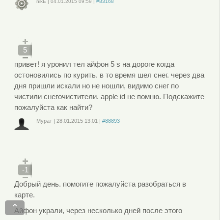
nikE
|
04.01.2015
09:59
|
#83168
Войдите
или
зарегистрируйтесь
, чтобы отправлять комментарии
5
привет! я уронил тел айфон 5 s на дороге когда
остоновились по курить. в то время шел снег. через два
дня пришли искали но не ношли, видимо снег по
чистили снегочистители. apple id не помню. Подскажите
пожалуйста как найти?
Мурат
|
28.01.2015
13:01
|
#88893
Войдите
или
зарегистрируйтесь
, чтобы отправлять комментарии
-1
Добрый день. помогите пожалуйста разобраться в
карте.
⌃
Айфон украли, через несколько дней после этого