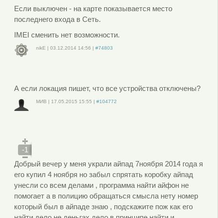
Если выключен - на карте показывается место
последнего входа в Сеть.
IMEI сменить нет возможности.
nikE
|
03.12.2014
14:56
|
#74803
Войдите
или
зарегистрируйтесь
, чтобы отправлять комментарии
А если локация пишет, что все устройства отключены?
МИВ
|
17.05.2015
15:55
|
#104772
Войдите
или
зарегистрируйтесь
, чтобы отправлять комментарии
-1
Добрый вечер у меня украли айпад 7ноября 2014 года я
его купил 4 ноября но забыл спрятать коробку айпад
унесли со всем делами , программа найти айфон не
помогает а в полицию обращаться смысла нету номер
который был в айпаде знаю , подскажите пож как его
найти дело не деньгах дело в принципе найти и