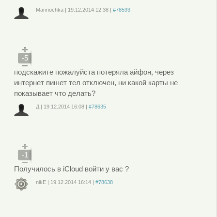
Marinochka
|
19.12.2014
12:38
|
#78593
Войдите
или
зарегистрируйтесь
, чтобы отправлять комментарии
-5
подскажите пожалуйста потеряла айфон, через
интернет пишет тел отключен, ни какой карты не
показывает что делать?
Д
|
19.12.2014
16:08
|
#78635
Войдите
или
зарегистрируйтесь
, чтобы отправлять комментарии
-1
Получилось в iCloud войти у вас ?
nikE
|
19.12.2014
16:14
|
#78638
Войдите
или
зарегистрируйтесь
, чтобы отправлять комментарии