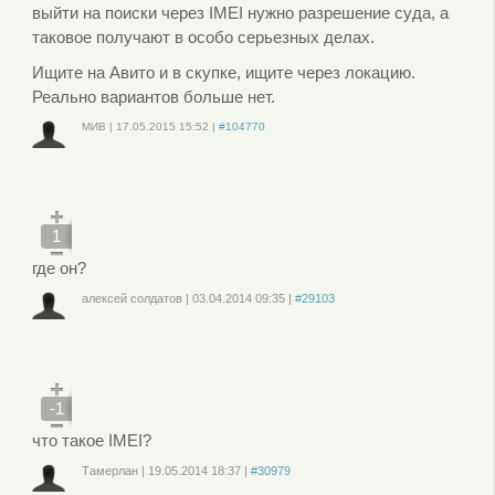
выйти на поиски через IMEI нужно разрешение суда, а
таковое получают в особо серьезных делах.
Ищите на Авито и в скупке, ищите через локацию.
Реально вариантов больше нет.
МИВ
|
17.05.2015
15:52
|
#104770
Войдите
или
зарегистрируйтесь
, чтобы отправлять комментарии
1
где он?
алексей солдатов
|
03.04.2014
09:35
|
#29103
Войдите
или
зарегистрируйтесь
, чтобы отправлять комментарии
-1
что такое IMEI?
Тамерлан
|
19.05.2014
18:37
|
#30979
Войдите