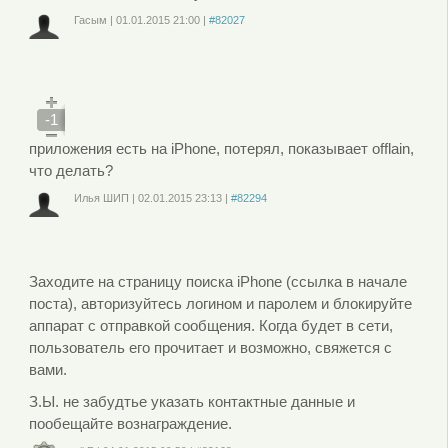
Гасым
|
01.01.2015
21:00
|
#82027
Войдите
или
зарегистрируйтесь
, чтобы отправлять комментарии
-1
приложения есть на iPhone, потерял, показывает offlain,
что делать?
Илья ШИП
|
02.01.2015
23:13
|
#82294
Войдите
или
зарегистрируйтесь
, чтобы отправлять комментарии
Заходите на страницу поиска iPhone (ссылка в начале
поста), авторизуйтесь логином и паролем и блокируйте
аппарат с отправкой сообщения. Когда будет в сети,
пользователь его прочитает и возможно, свяжется с
вами.
З.Ы. не забудтье указать контактные данные и
пообещайте вознаграждение.