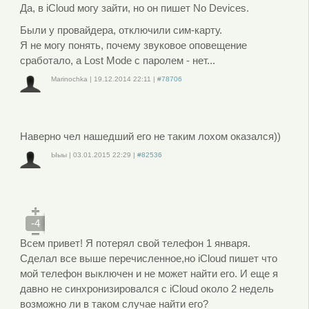
Да, в iCloud могу зайти, но он пишет No Devices.
Были у провайдера, отключили сим-карту.
Я не могу понять, почему звуковое оповещение
сработало, а Lost Mode с паролем - нет...
Marinochka
|
19.12.2014
22:11
|
#78706
Войдите
или
зарегистрируйтесь
, чтобы отправлять комментарии
Наверно чел нашедший его не таким лохом оказался))
Ыыы
|
03.01.2015
22:29
|
#82536
Войдите
или
зарегистрируйтесь
, чтобы отправлять комментарии
-4
Всем привет! Я потерял свой телефон 1 января.
Сделал все выше перечисленное,но iCloud пишет что
мой телефон выключен и не может найти его. И еще я
давно не синхронизировался с iCloud около 2 недель
возможно ли в таком случае найти его?