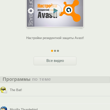
Настройки резидентной защиты Avast!
Знакомимся 
Все видео
Программы
по теме
The Bat!
Mozilla Thunderbird