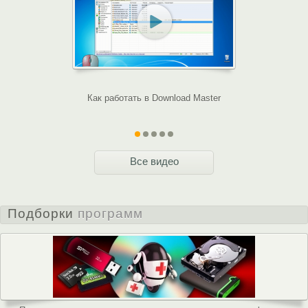
Как работать в Download Master
Mozilla F
вкладками
Все видео
Подборки
программ