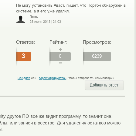
Не могу установить Аваст, пишет, что Нортон обнаружен в
системе, а я его уже удалил.
Гость
28 июля 2013
|
21:03
Ответов:
Рейтинг:
Просмотров:
3
0
6239
Войдите
или
зарегистрируйтесь
, чтобы отправлять комментарии
Добавить ответ
rity другое ПО всё же видит программу, то значит она
лы, или записи в реестре. Для удаления остатков можно
l.