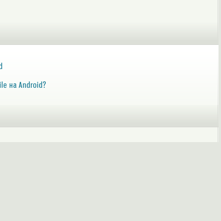
d
le на Android?