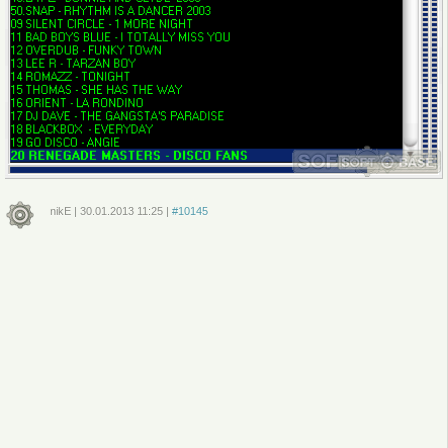
nikE
|
30.01.2013
11:25
|
#10145
Войдите
или
зарегистрируйтесь
, чтобы отправлять комментарии