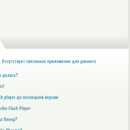
- Отсутствует связанное приложение для данного
то делать?
er!
sh player до последней версии
obe Flash Player
еш Плеер?