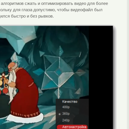
 алгоритмов сжать и оптимизировать видео для более
кольку для глаза допустимо, чтобы видеофайл был
дился быстро и без рывков.