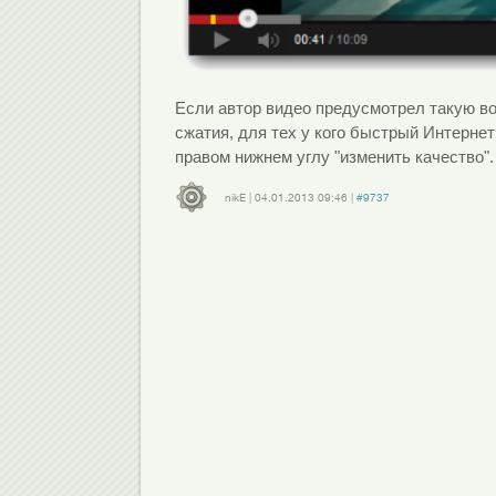
Если автор видео предусмотрел такую в
сжатия, для тех у кого быстрый Интерне
правом нижнем углу "изменить качество".
nikE
|
04.01.2013
09:46
|
#9737
Войдите
или
зарегистрируйтесь
, чтобы отправлять комментарии