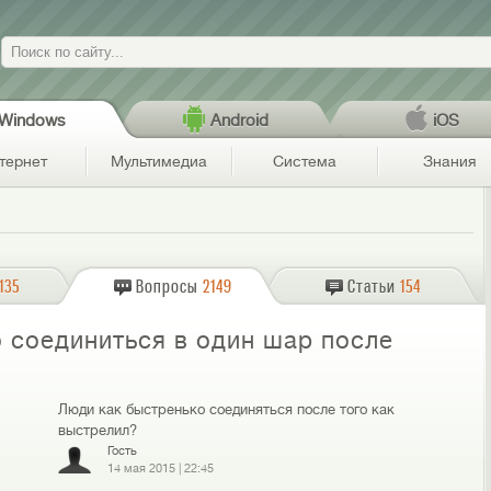
Поиск
Windows
Android
iOS
тернет
Мультимедиа
Система
Знания
135
Вопросы
2149
Статьи
154
o соединиться в один шар после
Люди как быстренько соединяться после того как
выстрелил?
Гость
14 мая 2015
|
22:45