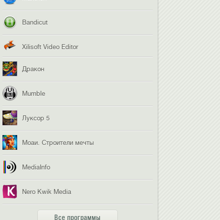
Bandicut
Xilisoft Video Editor
Дракон
Mumble
Луксор 5
Моаи. Строители мечты
MediaInfo
Nero Kwik Media
Все программы