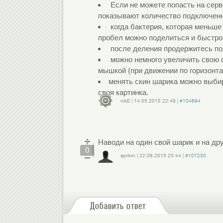
Если не можете попасть на серв
показывают количество подключенн
когда бактерия, которая меньше 
пробел можно поделиться и быстро 
после деления продержитесь по
можно немного увеличить свою ск
мышкой (при движении по горизонта
менять скин шарика можно выб
своя картинка.
nikE
|
14.05.2015
22:48
|
#104694
Войдите
или
зарегистрируйтесь
, чтобы отправлять комментарии
Наводи на один свой шарик и на др
0
spritrin
|
22.08.2015
20:44
|
#107250
Войдите
или
зарегистрируйтесь
, чтобы отправлять комментарии
Добавить ответ