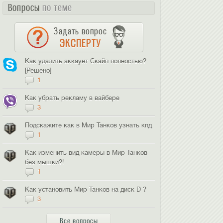
Вопросы
по теме
Задать вопрос
ЭКСПЕРТУ
Как удалить аккаунт Скайп полностью?
[Решено]
1
Как убрать рекламу в вайбере
3
Подскажите как в Мир Танков узнать кпд
1
Как изменить вид камеры в Мир Танков
без мышки?!
1
Как установить Мир Танков на диск D ?
3
Все вопросы