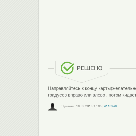
Направляйтесь к концу карты(желательно 
градусов вправо или влево , потом кидает
Чумачел
|
18.02.2016
17:05
|
#110948
Войдите
или
зарегистрируйтесь
, чтобы отправлять комментарии