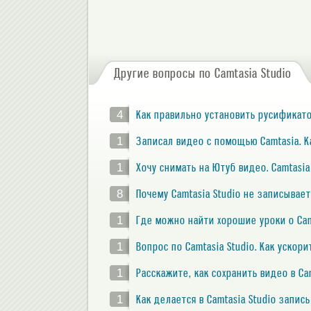
Другие вопросы по Camtasia Studio
4
Как правильно установить русификато
1
Записал видео с помощью Camtasia. 
1
Хочу снимать на Ютуб видео. Camtasi
8
Почему Camtasia Studio не записывает
1
Где можно найти хорошие уроки о Ca
1
Вопрос по Camtasia Studio. Как ускор
1
Расскажите, как сохранить видео в Ca
1
Как делается в Camtasia Studio запис