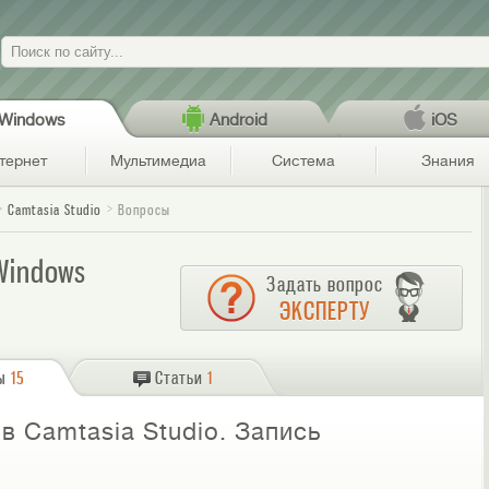
Поиск
Windows
Android
iOS
тернет
Мультимедиа
Система
Знания
Camtasia Studio
Вопросы
Windows
Задать вопрос
ЭКСПЕРТУ
ы
15
Статьи
1
в Camtasia Studio. Запись