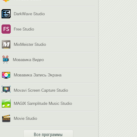
DarkWave Studio
Free Studio
MixMeister Studio
Мовавика Видео
Мовавика Запись Экрана
Movavi Screen Capture Studio
MAGIX Samplitude Music Studio
Movie Studio
Все программы