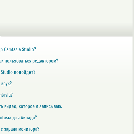
р Camtasia Studio?
Как пользоваться редактором?
a Studio подойдет?
 звук?
mtasia?
ить видео, которое я записываю.
mtasia для Айпада?
ь с экрана монитора?