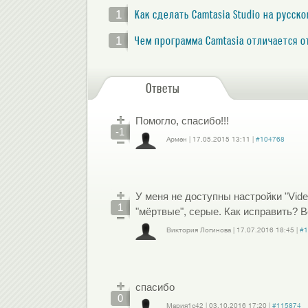
1
Как сделать Camtasia Studio на русск
1
Чем программа Camtasia отличается 
Ответы
Помогло, спасибо!!!
-1
Армен
|
17.05.2015
13:11
|
#104768
Войдите
или
зарегистрируйтесь
, чтобы отправлять комментарии
У меня не доступны настройки "Video s
1
"мёртвые", серые. Как исправить? В
Виктория Логинова
|
17.07.2016
18:45
|
#1
Войдите
или
зарегистрируйтесь
, чтобы отправлять комментарии
спасибо
0
Мария1с42
|
03.10.2016
17:20
|
#115874