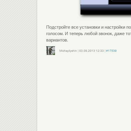
Подстройте все установки и настройки п
голосом. И теперь любой звонок, даже тот
вариантов.
Michayilyshin
|
03.09.2013
12:33
|
#17539
Войдите
или
зарегистрируйтесь
, чтобы отправлять комментарии