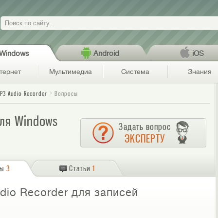
Поиск
Windows
Android
iOS
тернет
Мультимедиа
Система
Знания
P3 Audio Recorder
Вопросы
для Windows
Задать вопрос
ЭКСПЕРТУ
сы
3
Статьи
1
dio Recorder для записей