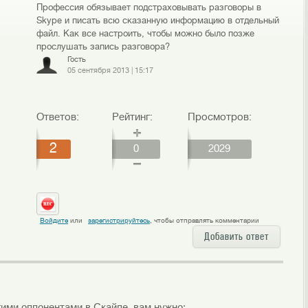
Профессия обязывает подстраховывать разговоры в
Skype и писать всю сказанную информацию в отдельный
файл. Как все настроить, чтобы можно было позже
прослушать запись разговора?
Гость
05 сентября 2013
|
15:17
Ответов:
Рейтинг:
Просмотров:
2
0
2029
Войдите
или
зарегистрируйтесь
, чтобы отправлять комментарии
Добавить ответ
ими оппонентами в Скайпе, вам нужно: