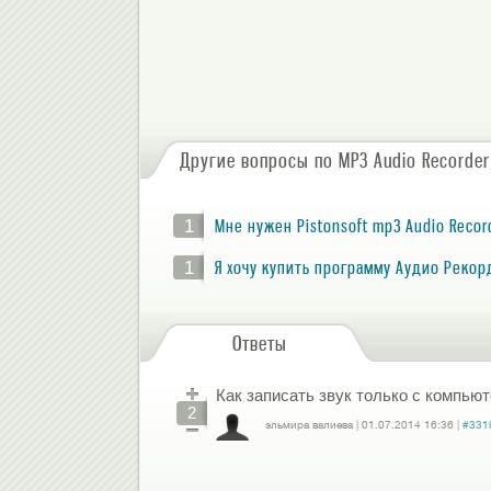
Другие вопросы по MP3 Audio Recorder
1
Мне нужен Pistonsoft mp3 Audio Recor
1
Я хочу купить программу Аудио Рекор
Ответы
Как записать звук только с компьют
2
эльмира валиева
|
01.07.2014
16:36
|
#331
Войдите
или
зарегистрируйтесь
, чтобы отправлять комментарии