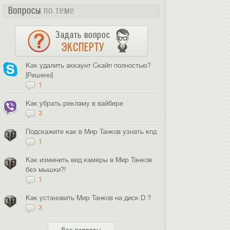
Вопросы
по теме
Задать вопрос
ЭКСПЕРТУ
Как удалить аккаунт Скайп полностью?
[Решено]
1
Как убрать рекламу в вайбере
3
Подскажите как в Мир Танков узнать кпд
1
Как изменить вид камеры в Мир Танков
без мышки?!
1
Как установить Мир Танков на диск D ?
3