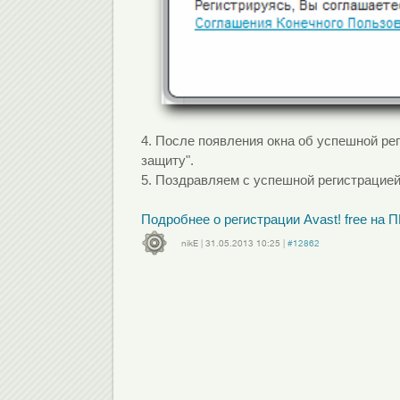
4.
После появления окна об успешной ре
защиту".
5. Поздравляем с успешной регистрацией
Подробнее о регистрации Avast! free на П
nikE
|
31.05.2013
10:25
|
#12862
Войдите
или
зарегистрируйтесь
, чтобы отправлять комментарии