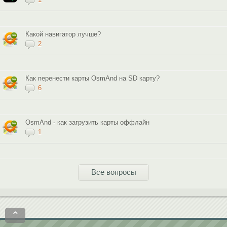
Какой навигатор лучше?
2
Как перенести карты OsmAnd на SD карту?
6
OsmAnd - как загрузить карты оффлайн
1
Все вопросы
⌃