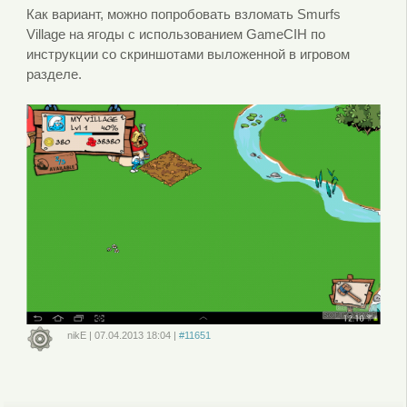
Как вариант, можно попробовать взломать Smurfs
Village на ягоды с использованием GameCIH по
инструкции со скриншотами выложенной в игровом
разделе.
nikE
|
07.04.2013
18:04
|
#11651
Войдите
или
зарегистрируйтесь
, чтобы отправлять комментарии