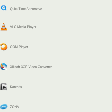
QuickTime Alternative
VLC Media Player
GOM Player
Xilisoft 3GP Video Converter
Kantaris
ZONA