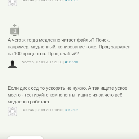
Bearcub
|
07.09.2017
13:53
|
#119582
Войдите
или
зарегистрируйтесь
, чтобы отправлять комментарии
-1
А чего ж тогда медленно читает файлы? Поиск,
например, медленный, копирование тоже. Проц загружен
на 100 процентов. Проц слабый?
Мастер
|
07.09.2017
21:00
|
#119590
Войдите
или
зарегистрируйтесь
, чтобы отправлять комментарии
Если диск ссд то ускорять не нужно. А так ищите уское
место - тестируйте компоненты, ищите из-за чего всё
медленно работает.
Bearcub
|
08.09.2017
10:30
|
#119602
Войдите
или
зарегистрируйтесь
, чтобы отправлять комментарии