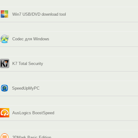
Win7 USB/DVD download tool
Codec для Windows
K7 Total Security
SpeedUpMyPC
AusLogics BoostSpeed
3DMark Basic Edition