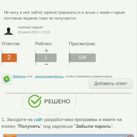
Не могу в неё зайти( зарегистрироваться в аське с моим старым
почтовым ящиком тоже не получается.
xushnud xojayev
18 июля 2012
|
13:18
Ответов:
Рейтинг:
Просмотров:
2
1
538
Войдите
или
зарегистрируйтесь
, чтобы отправлять комментарии
Добавить ответ
1. Заходите на
сайт
разработчика программы и жмите на
кнопку "
Получить
" под надписью "
Забыли пароль
".