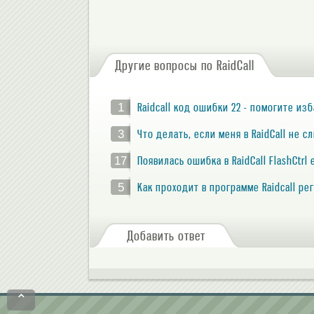
Другие вопросы по RaidCall
1
Raidcall код ошибки 22 - помогите изб
3
Что делать, если меня в RaidCall не 
17
Появилась ошибка в RaidCall FlashCtrl 
5
Как проходит в программе Raidcall р
Добавить ответ
⌃