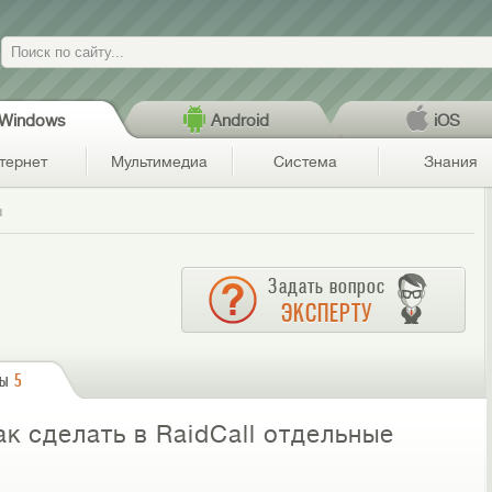
Поиск
Windows
Android
iOS
тернет
Мультимедиа
Система
Знания
ы
Задать вопрос
ЭКСПЕРТУ
сы
5
к сделать в RaidCall отдельные