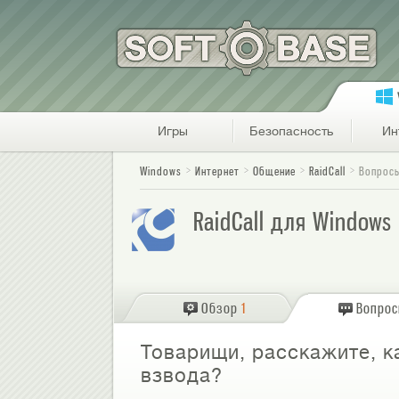
Игры
Безопасность
Ин
Windows
Интернет
Общение
RaidCall
Вопрос
RaidCall для Windows
Обзор
1
Вопро
Товарищи, расскажите, ка
взвода?