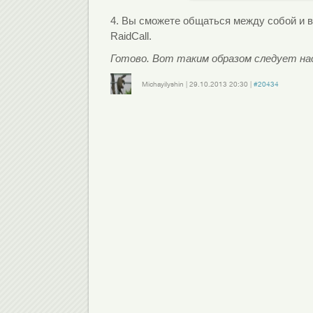
4. Вы сможете общаться между собой и в 
RaidCall.
Готово. Вот таким образом следует на
Michayilyshin
|
29.10.2013
20:30
|
#20434
Войдите
или
зарегистрируйтесь
, чтобы отправлять комментарии