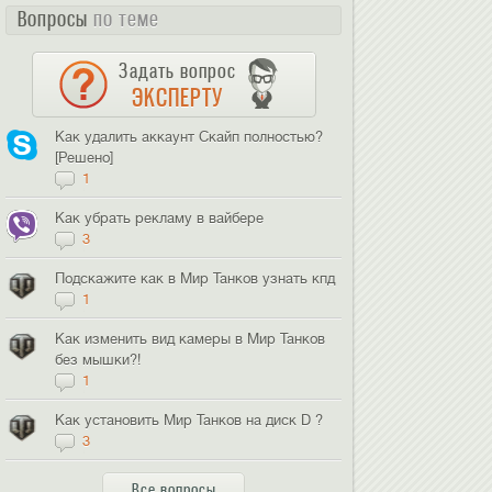
Вопросы
по теме
Задать вопрос
ЭКСПЕРТУ
Как удалить аккаунт Скайп полностью?
[Решено]
1
Как убрать рекламу в вайбере
3
Подскажите как в Мир Танков узнать кпд
1
Как изменить вид камеры в Мир Танков
без мышки?!
1
Как установить Мир Танков на диск D ?
3
Все вопросы