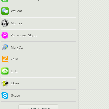
WeChat
Mumble
Pamela для Skype
ManyCam
Zello
LINE
DC++
Skype
Все программы