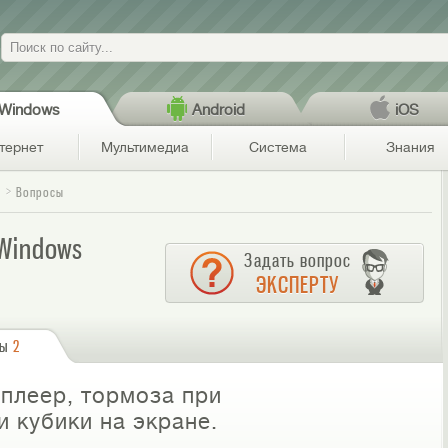
Поиск
Windows
Android
iOS
тернет
Мультимедиа
Система
Знания
c
Вопросы
 Windows
Задать вопрос
ЭКСПЕРТУ
сы
2
ь плеер, тормоза при
и кубики на экране.