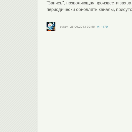
“Запись”, позволяющая произвести захва
периодически обновлять каналы, присут
bykov
|
28.06.2013
09:55
|
#14479
Войдите
или
зарегистрируйтесь
, чтобы отправлять комментарии