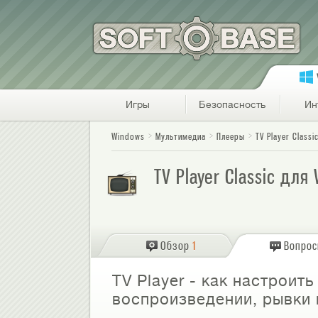
Игры
Безопасность
Ин
Windows
Мультимедиа
Плееры
TV Player Classi
TV Player Classic для
Обзор
1
Вопро
TV Player - как настроит
воспроизведении, рывки 