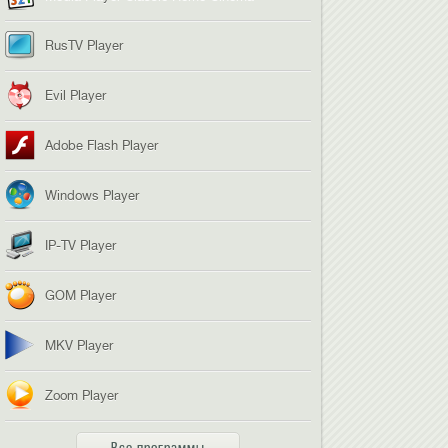
RusTV Player
Evil Player
Adobe Flash Player
Windows Player
IP-TV Player
GOM Player
MKV Player
Zoom Player