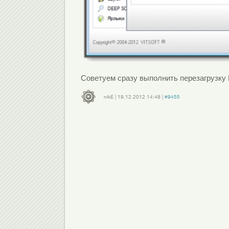
Советуем сразу выполнить перезагрузку 
nikE
|
19.12.2012
14:48
|
#9455
Войдите
или
зарегистрируйтесь
, чтобы отправлять комментарии