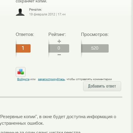
сохраняет копии.
Ренатик
19 февраля 2012
|
17:44
Ответов:
Рейтинг:
Просмотров:
1
0
520
Войдите
или
зарегистрируйтесь
, чтобы отправлять комментарии
Добавить ответ
"Резервные копии", в окне будет доступна информация о
о устраненных ошибок.
аленные за один сеанс чистки реестра.