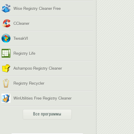
Wise Registry Cleaner Free
CCleaner
TweakVI
Registry Life
Ashampoo Registry Cleaner
Registry Recycler
WinUtilities Free Registry Cleaner
Все программы