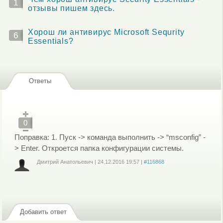
1
отзывы пишем здесь.
Хорош ли антивирус Microsoft Sequrity
6
Essentials?
Ответы
0
Поправка: 1. Пуск -> команда выполнить -> “msconfig” -
> Enter. Откроется папка конфигурации системы.
Дмитрий Анатольевич
|
24.12.2016
19:57
|
#116868
Войдите
или
зарегистрируйтесь
, чтобы отправлять комментарии
Добавить ответ