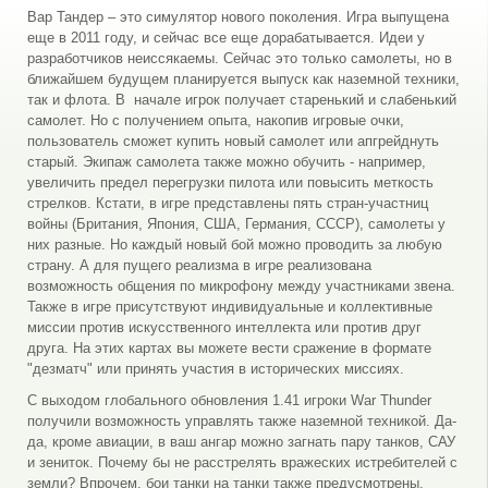
Вар Тандер – это симулятор нового поколения. Игра выпущена
еще в 2011 году, и сейчас все еще дорабатывается. Идеи у
разработчиков неиссякаемы. Сейчас это только самолеты, но в
ближайшем будущем планируется выпуск как наземной техники,
так и флота. В начале игрок получает старенький и слабенький
самолет. Но с получением опыта, накопив игровые очки,
пользователь сможет купить новый самолет или апгрейднуть
старый. Экипаж самолета также можно обучить - например,
увеличить предел перегрузки пилота или повысить меткость
стрелков. Кстати, в игре представлены пять стран-участниц
войны (Британия, Япония, США, Германия, СССР), самолеты у
них разные. Но каждый новый бой можно проводить за любую
страну. А для пущего реализма в игре реализована
возможность общения по микрофону между участниками звена.
Также в игре присутствуют индивидуальные и коллективные
миссии против искусственного интеллекта или против друг
друга. На этих картах вы можете вести сражение в формате
"дезматч" или принять участия в исторических миссиях.
С выходом глобального обновления 1.41 игроки War Thunder
получили возможность управлять также наземной техникой. Да-
да, кроме авиации, в ваш ангар можно загнать пару танков, САУ
и зениток. Почему бы не расстрелять вражеских истребителей с
земли? Впрочем, бои танки на танки также предусмотрены.