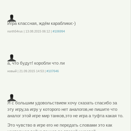
или
зарегистрируйтесь
, чтобы отправлять комментарии
Игра классная, ждём караблики:-)
north54rus
|
13.08.2015
06:12
|
#106994
Войдите
или
зарегистрируйтесь
, чтобы отправлять комментарии
а, что будут! коробли что ли
новый
|
21.09.2015
14:53
|
#107646
Войдите
или
зарегистрируйтесь
, чтобы отправлять комментарии
Я с большим удовольствием хочу сказать спасибо за
эту игру,за игру у которого нет аналогов,не пишите что
аналог этой игре мир танков,это не игра а туфта какая то.
Это чувство в игре его не передать словами это как