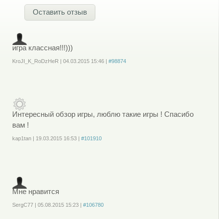
Оставить отзыв
игра классная!!!)))
KroJI_K_RoDzHeR
|
04.03.2015
15:46
|
#98874
Войдите
или
зарегистрируйтесь
, чтобы отправлять комментарии
Интересный обзор игры, люблю такие игры ! Спасибо
вам !
kap1tan
|
19.03.2015
16:53
|
#101910
Войдите
или
зарегистрируйтесь
, чтобы отправлять комментарии
Мне нравится
SergC77
|
05.08.2015
15:23
|
#106780
Войдите