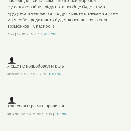
настоящая война танков во второй мировой.
Ну если корабли пойдут это вообще будет круто,,
нуууу если человечки пойдут вместе с танками это не
могу себе представить будет конешно круто если
возможно!!!! Спасибо!!!
Акан
|
19.10.2015
08:13
|
#108204
Войдите
или
зарегистрируйтесь
, чтобы отправлять комментарии
я еще не попробовал играть
aidaroof
|
03.12.2015
17:30
|
#109096
Войдите
или
зарегистрируйтесь
, чтобы отправлять комментарии
классная игра мне нравится
udav261982
|
03.08.2016
15:10
|
#114758
Войдите
или
зарегистрируйтесь