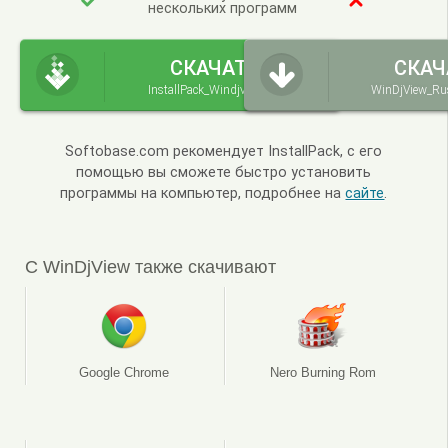
нескольких программ
СКАЧАТЬ
СКАЧ
InstallPack_Windjview.exe
WinDjView_Rus
Softobase.com рекомендует InstallPack, с его
помощью вы сможете быстро установить
программы на компьютер, подробнее на
сайте
.
С WinDjView также скачивают
Google Chrome
Nero Burning Rom