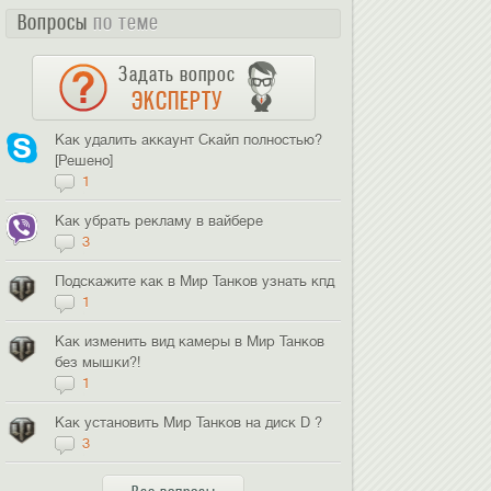
Вопросы
по теме
Задать вопрос
ЭКСПЕРТУ
Как удалить аккаунт Скайп полностью?
[Решено]
1
Как убрать рекламу в вайбере
3
Подскажите как в Мир Танков узнать кпд
1
Как изменить вид камеры в Мир Танков
без мышки?!
1
Как установить Мир Танков на диск D ?
3