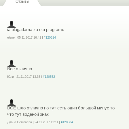
Отзывы
ia blagadarna za etu pragramu
elene
|
05.11.2017
16:41
|
#120314
Войдите
или
зарегистрируйтесь
, чтобы отправлять комментарии
Все отлично
Юли
|
21.11.2017
13:35
|
#120552
Войдите
или
зарегистрируйтесь
, чтобы отправлять комментарии
ВСЕ шло отлично но тут есть один большой минус то
что тут воденой знак
Диана Сембаева
|
24.11.2017
12:11
|
#120584
Войдите