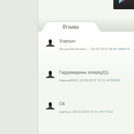
Отзывы
Хорошо
Мишонков Михаил...
|
03.02.2015
08:58
|
#90412
Войдите
или
зарегистрируйтесь
, чтобы отправлять комментарии
Гардемарины вперёд!)))
Марина5850
|
20.06.2015
10:10
|
#105626
Войдите
или
зарегистрируйтесь
, чтобы отправлять комментарии
Ok
Шатлык
|
05.03.2016
15:14
|
#111342
Войдите
или
зарегистрируйтесь
, чтобы отправлять комментарии