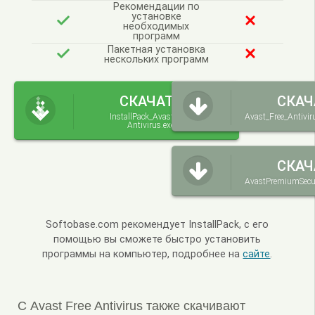
Рекомендации по
установке
необходимых
программ
Пакетная установка
нескольких программ
СКАЧАТЬ
СКАЧ
InstallPack_Avast-Free-
Avast_Free_Antivir
Antivirus.exe
СКАЧ
AvastPremiumSecur
Softobase.com рекомендует InstallPack, с его
помощью вы сможете быстро установить
программы на компьютер, подробнее на
сайте
.
С Avast Free Antivirus также скачивают