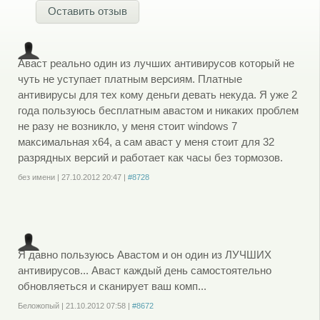
Оставить отзыв
Аваст реально один из лучших антивирусов который не
чуть не уступает платным версиям. Платные
антивирусы для тех кому деньги девать некуда. Я уже 2
года пользуюсь бесплатным авастом и никаких проблем
не разу не возникло, у меня стоит windows 7
максимальная х64, а сам аваст у меня стоит для 32
разрядных версий и работает как часы без тормозов.
без имени
|
27.10.2012
20:47
|
#8728
Войдите
или
зарегистрируйтесь
, чтобы отправлять комментарии
Я давно пользуюсь Авастом и он один из ЛУЧШИХ
антивирусов... Аваст каждый день самостоятельно
обновляеться и сканирует ваш комп...
Беложопый
|
21.10.2012
07:58
|
#8672
Войдите