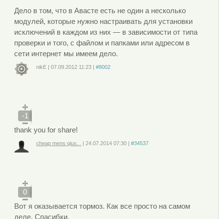
Дело в том, что в Авасте есть не один а несколько
модулей, которые нужно настраивать для установки
исключений в каждом из них — в зависимости от типа
проверки и того, с файлом и папками или адресом в
сети интернет мы имеем дело.
nikE
|
07.09.2012
11:23
|
#8002
Войдите
или
зарегистрируйтесь
, чтобы отправлять комментарии
-1
thank you for share!
cheap mens gius...
|
24.07.2014
07:30
|
#34537
Войдите
или
зарегистрируйтесь
, чтобы отправлять комментарии
0
Вот я оказывается тормоз. Как все просто на самом
деле. Спасибки.