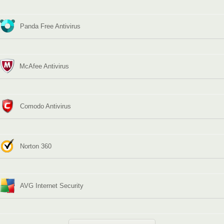
Panda Free Antivirus
McAfee Antivirus
Comodo Antivirus
Norton 360
AVG Internet Security