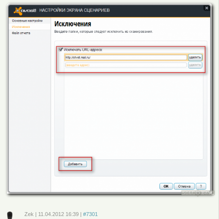
Zek
|
11.04.2012
16:39
|
#7301