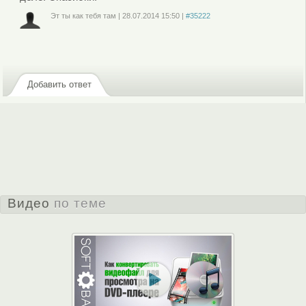
Эт ты как тебя там
|
28.07.2014
15:50
|
#35222
Войдите
или
зарегистрируйтесь
, чтобы отправлять комментарии
Добавить ответ
Видео
по теме