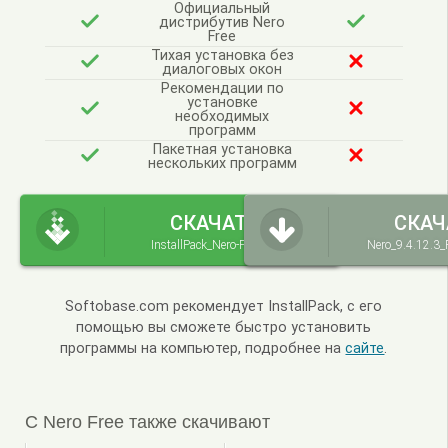
Официальный
дистрибутив Nero
Free
Тихая установка без
диалоговых окон
Рекомендации по
установке
необходимых
программ
Пакетная установка
нескольких программ
СКАЧАТЬ
СКАЧ
InstallPack_Nero-Free.exe
Nero_9.4.12.3_
Softobase.com рекомендует InstallPack, с его
помощью вы сможете быстро установить
программы на компьютер, подробнее на
сайте
.
С Nero Free также скачивают