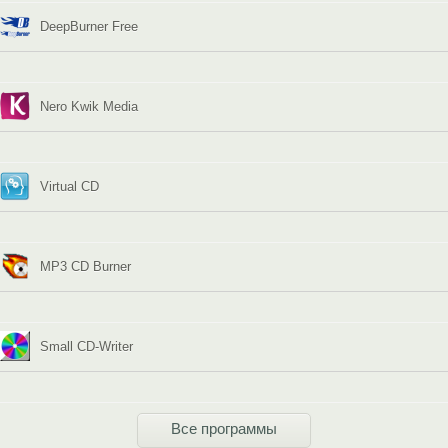
DeepBurner Free
Nero Kwik Media
Virtual CD
MP3 CD Burner
Small CD-Writer
Все программы