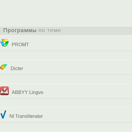
Программы
по теме
PROMT
Dicter
ABBYY Lingvo
NI Transliterator