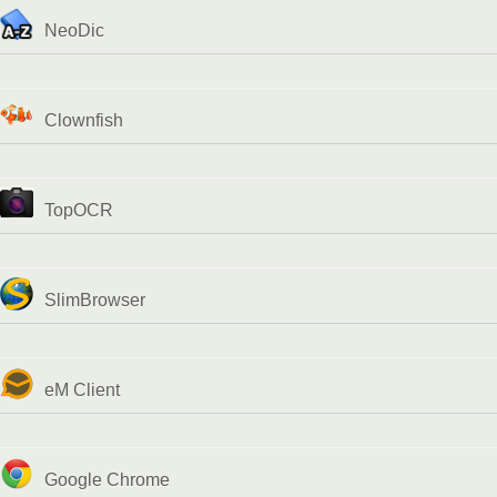
NeoDic
Clownfish
TopOCR
SlimBrowser
eM Client
Google Chrome